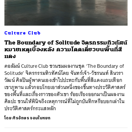
ค้นหา
Culture Club
SHARE
TWEET
LINE
EMAIL
The Boundary of Solitude จิตรกรรมทิวทัศน์
หมายเหตุเบื้องหลัง ความโดดเดี่ยวบนพื้นที่สี
แดง
คอลัมน์ Culture Club ชวนชมผลงานชุด ‘The Boundary of
Solitude’ จิตรกรรมทิวทัศน์โดย จันทร์เจ้า-วัชรนนท์ สินวรา
วัฒน์ ศิลปินผู้พาตนเองเข้าไปปะทะกับพื้นที่สีแดงแถบเทือก
เขาภูพาน แล้วกอบโกยเอาส่วนหนึ่งของชิ้นทางประวัติศาสตร์
ของพื้นที่และเรื่องราวของตัวเขา ร้อยเรียงออกมาเป็นผลงาน
ศิลปะ ชวนให้พินิจถึงเหตุการณ์ที่ไม่ถูกบันทึกหรือบอกเล่าใน
ประวัติศาสตร์กระแสหลัก
โดย
ศิรอักษร จอมใบหยก