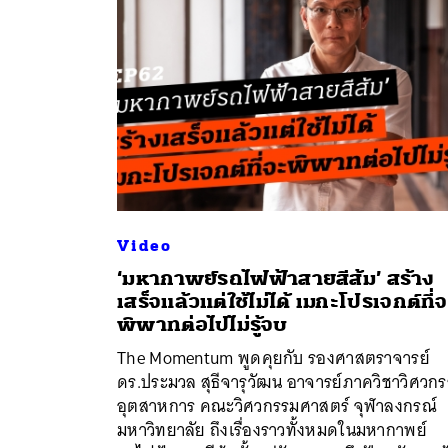
Video
‘มหากาพย์รถไฟฟ้าสายสีส้ม’ สร้าง
เสร็จแล้วแต่ใช้ไม่ได้ เมกะโปรเจกต์ที่
พิพาทต่อไปไม่รู้จบ
The Momentum พูดคุยกับ รองศาสตราจารย์
ค้
ดร.ประมวล สุธีจารุวัฒน อาจารย์ภาควิชาวิศวก
อุตสาหการ คณะวิศวกรรมศาสตร์ จุฬาลงกรณ์
มหาวิทยาลัย ถึงเรื่องราวทั้งหมดในมหากาพย์