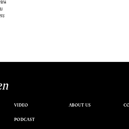
้อน
ับ
ระ
en
VIDEO
ABOUT US
C
PODCAST