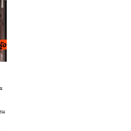
จะ
นหา
รรม
SHARE
TWEET
LINE
EMAIL