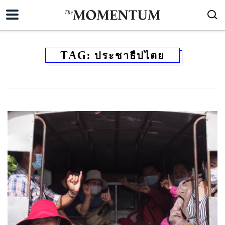
TAG:
ประชาธืปไตย