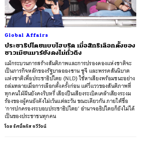
ค้นหา
Global Affairs
SHARE
TWEET
LINE
EMAIL
ประชาธิปไตยแบบไฮบริด เมื่อสิทธิเลือกตั้งของ
ชาวเมียนมาร์ยังคงไม่ทั่วถึง
แม้กระบวนการสร้างสันติภาพและการปรองดองแห่งชาติจะ
เป็นภารกิจหลักของรัฐบาลอองซาน ซูจี และพรรคสันนิบาต
แห่งชาติเพื่อประชาธิปไตย (NLD) ใช้หาเสียงพร้อมชนะอย่าง
ถล่มทลายเมื่อการเลือกตั้งครั้งก่อน แต่วี่แววของสันติภาพที่
ทุกคนใฝ่ฝันยังคงริบหรี่ เสียงปืนเสียงระเบิดเคล้าเสียงระงม
ร้องของผู้คนยังดังไม่เว้นแต่ละวัน ขณะเดียวกัน ภายใต้ชื่อ
‘การปกครองระบอบประชาธิปไตย’ อำนาจอธิปไตยก็ยังไม่ได้
เป็นของประชาชนทุกคน
โดย
รัศมิ์ลภัส กวีวัจน์