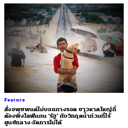
Feature
สั่งอพยพแต่ไม่บอกทางรอด ชาวหาดใหญ่ที่
ต้องพึ่งไลฟ์แทน ‘รัฐ’ กับวิกฤตน้ำท่วมที่ไร้
ศูนย์กลาง-จัดการไม่ได้