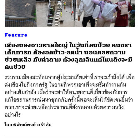
Feature
เสียงของชาวหาดใหญ่ ในวันที่คนป่วย คนชรา
เด็กทารก ต้องอดข้าว-อดน้ำ นอนคอยความ
ช่วยเหลือ กับคำถาม ต้องฉุกเฉินแค่ไหนถึงจะมี
คนช่วย
รวบรวมเสียงสะท้อนจากผู้ประสบภัยเท่าที่เราจะเข้าถึงได้ เพื่อ
ส่งเสียงไปถึงภาครัฐ ในยามที่พวกเขาเพิ่งจะเริ่มทำงานกัน
อย่างเต็มกำลัง เผื่อว่าจะทำให้หน่วยงานที่เกี่ยวข้องกับการ
แก้ไขสถานการณ์มหาอุทกภัยครั้งนี้พอจะเห็นได้ชัดเจนขึ้นว่า
พวกเขาจะช่วยเหลือประชาชนที่ยังรอคอยด้วยความหวัง
อย่างไร
โดย
พิพัฒน์พงษ์ ศรีวิชัย
ค้นหา
SHARE
TWEET
LINE
EMAIL