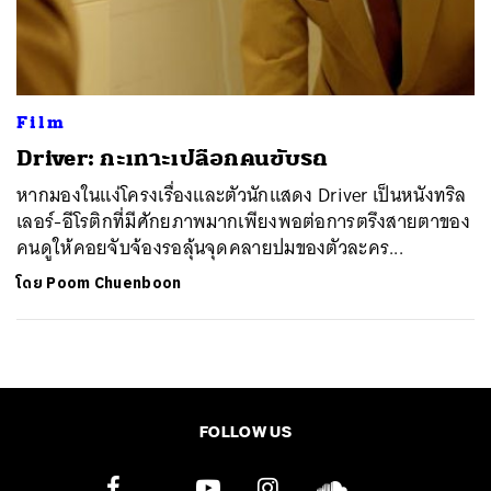
ค้นหา
SHARE
TWEET
LINE
EMAIL
Film
Driver: กะเทาะเปลือกคนขับรถ
หากมองในแง่โครงเรื่องและตัวนักแสดง Driver เป็นหนังทริล
เลอร์-อีโรติกที่มีศักยภาพมากเพียงพอต่อการตรึงสายตาของ
คนดูให้คอยจับจ้องรอลุ้นจุดคลายปมของตัวละคร...
โดย
Poom Chuenboon
FOLLOW US