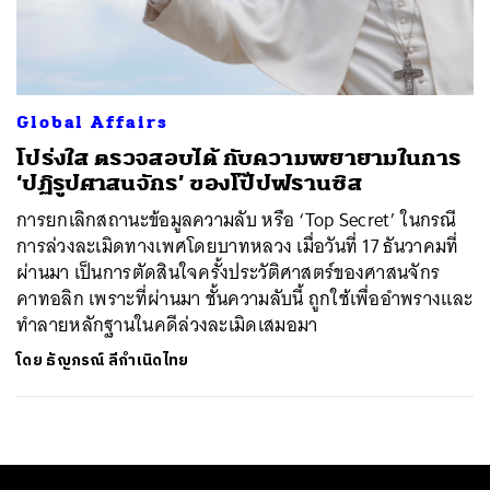
ค้นหา
SHARE
TWEET
LINE
EMAIL
Global Affairs
โปร่งใส ตรวจสอบได้ กับความพยายามในการ
‘ปฏิรูปศาสนจักร’ ของโป๊ปฟรานซิส
การยกเลิกสถานะข้อมูลความลับ หรือ ‘Top Secret’ ในกรณี
การล่วงละเมิดทางเพศโดยบาทหลวง เมื่อวันที่ 17 ธันวาคมที่
ผ่านมา เป็นการตัดสินใจครั้งประวัติศาสตร์ของศาสนจักร
คาทอลิก เพราะที่ผ่านมา ชั้นความลับนี้ ถูกใช้เพื่ออำพรางและ
ทำลายหลักฐานในคดีล่วงละเมิดเสมอมา
โดย
ธัญภรณ์ ลีกำเนิดไทย