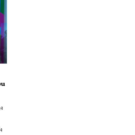
อน
นหา
SHARE
TWEET
LINE
EMAIL
อง
้ง