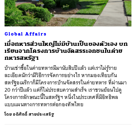
ค้นหา
Global Affairs
SHARE
TWEET
LINE
EMAIL
เมื่อทหารส่วนใหญ่ไม่มีบ้านเป็นของตัวเอง บท
เรียนจากโครงการบ้านจัดสรรเอกชนในค่าย
ทหารสหรัฐฯ
บ้านเช่าซื้อในค่ายทหารมีมานับสิบปีแล้ว แต่เราไม่รู้ราย
ละเอียดนักว่ามีวิธีการจัดการอย่างไร หากมองเทียบกัน
สหรัฐอเมริกาก็มีโครงการบ้านจัดสรรในค่ายทหาร ที่ผ่านมา
20 กว่าปีแล้ว แต่ก็ไม่ประสบความสำเร็จ เราชวนย้อนไปดู
โครงการลักษณะนี้ในสหรัฐฯ หนึ่งในประเทศที่มีอิทธิพล
แบบแผนทางการทหารต่อกองทัพไทย
โดย
อดิศักดิ์ สายประเสริฐ