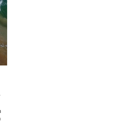
นหา
า
SHARE
TWEET
LINE
EMAIL
ด
า