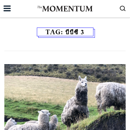
TAG:
บีบีซี 3