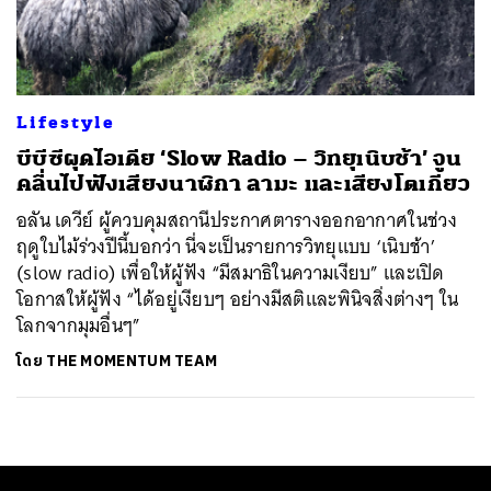
ค้นหา
SHARE
TWEET
LINE
EMAIL
Lifestyle
บีบีซีผุดไอเดีย ‘Slow Radio – วิทยุเนิบช้า’ จูน
คลื่นไปฟังเสียงนาฬิกา ลามะ และเสียงโตเกียว
อลัน เดวีย์ ผู้ควบคุมสถานีประกาศตารางออกอากาศในช่วง
ฤดูใบไม้ร่วงปีนี้บอกว่า นี่จะเป็นรายการวิทยุแบบ ‘เนิบช้า’
(slow radio) เพื่อให้ผู้ฟัง “มีสมาธิในความเงียบ” และเปิด
โอกาสให้ผู้ฟัง “ได้อยู่เงียบๆ อย่างมีสติและพินิจสิ่งต่างๆ ใน
โลกจากมุมอื่นๆ”
โดย
THE MOMENTUM TEAM