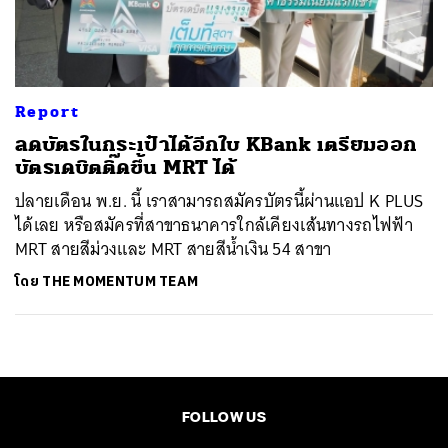
ค้นหา
SHARE
TWEET
LINE
EMAIL
Report
ลดบัตรในกระเป๋าได้อีกใบ KBank เตรียมออก
บัตรเดบิตติ๊ดขึ้น MRT ได้
ปลายเดือน พ.ย. นี้ เราสามารถสมัครบัตรนี้ผ่านแอป K PLUS
ได้เลย หรือสมัครที่สาขาธนาคารใกล้เคียงเส้นทางรถไฟฟ้า
MRT สายสีม่วงและ MRT สายสีน้ำเงิน 54 สาขา
โดย
THE MOMENTUM TEAM
FOLLOW US