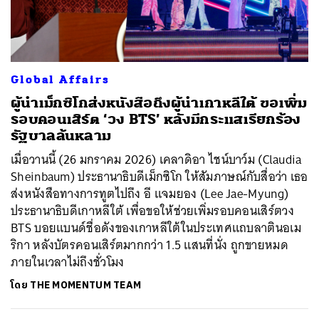
ค้นหา
Global Affairs
SHARE
TWEET
LINE
EMAIL
ผู้นำเม็กซิโกส่งหนังสือถึงผู้นำเกาหลีใต้ ขอเพิ่ม
รอบคอนเสิร์ต ‘วง BTS’ หลังมีกระแสเรียกร้อง
รัฐบาลล้นหลาม
เมื่อวานนี้ (26 มกราคม 2026) เคลาดิอา ไชน์บาว์ม (Claudia
Sheinbaum) ประธานาธิบดีเม็กซิโก ให้สัมภาษณ์กับสื่อว่า เธอ
ส่งหนังสือทางการทูตไปถึง อี แจมยอง (Lee Jae-Myung)
ประธานาธิบดีเกาหลีใต้ เพื่อขอให้ช่วยเพิ่มรอบคอนเสิร์ตวง
BTS บอยแบนด์ชื่อดังของเกาหลีใต้ในประเทศแถบลาตินอเม
ริกา หลังบัตรคอนเสิร์ตมากกว่า 1.5 แสนที่นั่ง ถูกขายหมด
ภายในเวลาไม่ถึงชั่วโมง
โดย
THE MOMENTUM TEAM