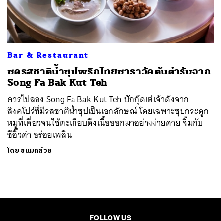
ค้นหา
SHARE
TWEET
LINE
EMAIL
Bar & Restaurant
ซดรสชาติน้ำซุปพริกไทยซาราวัคต้นตำรับจาก
Song Fa Bak Kut Teh
ควรไปลอง Song Fa Bak Kut Teh บักกุ๊ดเต๋เจ้าดังจาก
สิงคโปร์ที่มีรสชาติน้ำซุปเป็นเอกลักษณ์ โดยเฉพาะซุปกระดูก
หมูที่เคี่ยวจนใช้ตะเกียบดึงเนื้อออกมาอย่างง่ายดาย จิ้มกับ
ซีอิ๊วดำ อร่อยเพลิน
โดย
ขนมกล้วย
FOLLOW US