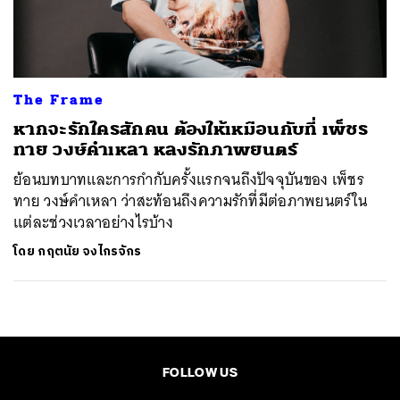
ค้นหา
SHARE
TWEET
LINE
EMAIL
The Frame
หากจะรักใครสักคน ต้องให้เหมือนกับที่ เพ็ชร
ทาย วงษ์คำเหลา หลงรักภาพยนตร์
ย้อนบทบาทและการกำกับครั้งแรกจนถึงปัจจุบันของ เพ็ชร
ทาย วงษ์คำเหลา ว่าสะท้อนถึงความรักที่มีต่อภาพยนตร์ใน
แต่ละช่วงเวลาอย่างไรบ้าง
โดย
กฤตนัย จงไกรจักร
FOLLOW US