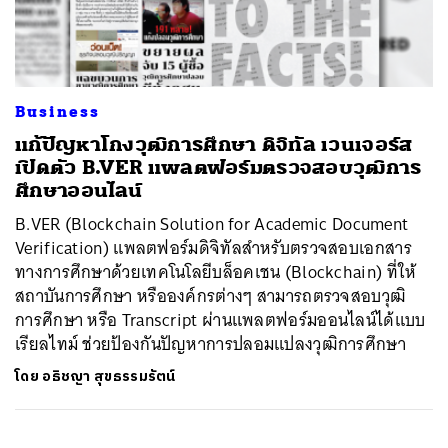
ค้นหา
Business
SHARE
TWEET
LINE
EMAIL
แก้ปัญหาโกงวุฒิการศึกษา ดิจิทัล เวนเจอร์ส
เปิดตัว B.VER แพลตฟอร์มตรวจสอบวุฒิการ
ศึกษาออนไลน์
B.VER (Blockchain Solution for Academic Document
Verification) แพลตฟอร์มดิจิทัลสำหรับตรวจสอบเอกสาร
ทางการศึกษาด้วยเทคโนโลยีบล็อคเชน (Blockchain) ที่ให้
สถาบันการศึกษา หรือองค์กรต่างๆ สามารถตรวจสอบวุฒิ
การศึกษา หรือ Transcript ผ่านแพลตฟอร์มออนไลน์ได้แบบ
เรียลไทม์ ช่วยป้องกันปัญหาการปลอมแปลงวุฒิการศึกษา
โดย
อธิชญา สุขธรรมรัตน์