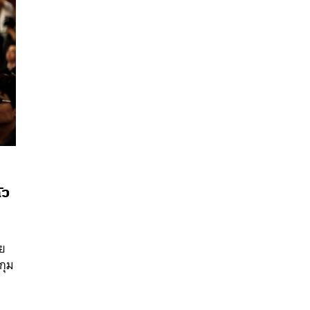
ัว
นหา
SHARE
TWEET
LINE
EMAIL
ัย
กุม