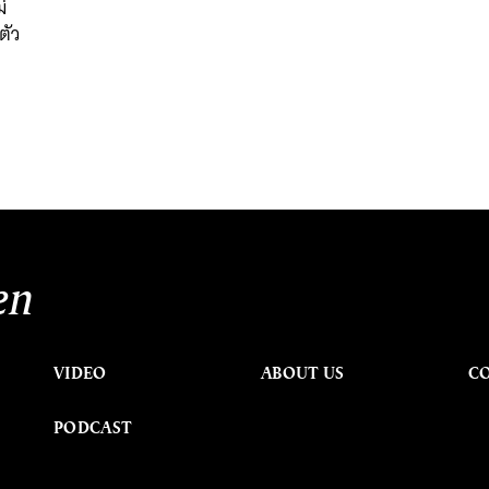
่
ตัว
en
VIDEO
ABOUT US
C
PODCAST