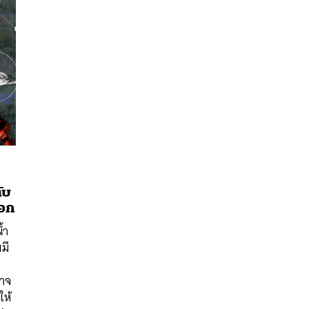
ับ
ออก
น้ำ
นหา
มี
SHARE
TWEET
LINE
EMAIL
อาจ
ให้