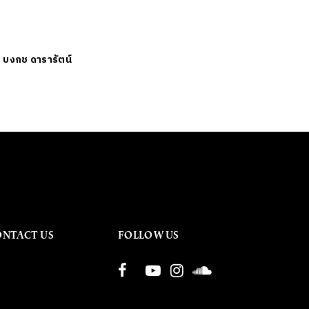
ย
บงกช ดารารัตน์
ONTACT US
FOLLOW US