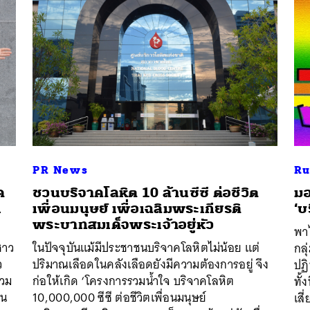
PR News
Ru
ค
ชวนบริจาคโลหิต 10 ล้านซีซี ต่อชีวิต
มอ
็
เพื่อนมนุษย์ เพื่อเฉลิมพระเกียรติ
‘บ
พระบาทสมเด็จพระเจ้าอยู่หัว
พา
นหา
ชาว
ในปัจจุบันแม้มีประชาชนบริจาคโลหิตไม่น้อย แต่
กลุ
SHARE
TWEET
LINE
EMAIL
ว
ปริมาณเลือดในคลังเลือดยังมีความต้องการอยู่ จึง
ปฏิ
รวม
ก่อให้เกิด ‘โครงการรวมน้ำใจ บริจาคโลหิต
ทั้
อน
10,000,000 ซีซี ต่อชีวิตเพื่อนมนุษย์
เสี