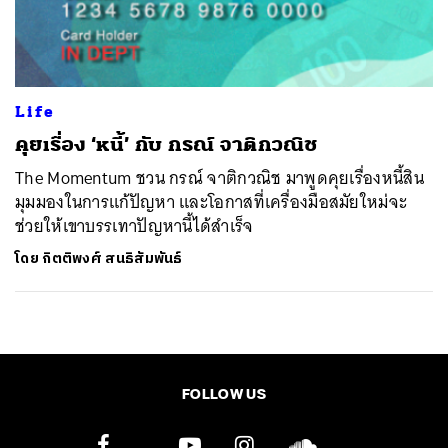
ค้นหา
SHARE
TWEET
LINE
EMAIL
Life
คุยเรื่อง ‘หนี้’ กับ กรณ์ จาติกวณิช
The Momentum ชวน กรณ์ จาติกวณิช มาพูดคุยเรื่องหนี้สิน
มุมมองในการแก้ปัญหา และโอกาสที่เครื่องมือสมัยใหม่จะ
ช่วยให้เขาบรรเทาปัญหานี้ได้สำเร็จ
โดย
กิตติพงศ์ สนธิสัมพันธ์
FOLLOW US