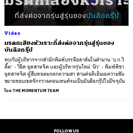
ค้นหา
SHARE
TWEET
LINE
EMAIL
Video
มรดกเสียงหัวเราะที่ส่งต่อจากรุ่นสู่รุ่นของ
บันลือกรุ๊ป
พบกับผู้บริหารจากสำนักพิมพ์บรรลือสาส์นในตำนาน ‘บ.ก.วิ
ติ๊ด’ - วิธิต อุตสาหจิต และผู้บริหารรุ่นใหม่ ‘นิว’ - พิมพ์พิชา
อุตสาหจิต ผู้สืบทอดมรดกความฮา สานต่อดีเอ็นเอความขัน
ขยายขอบเขตจักรวาลคอนเทนต์จนเป็นบันลือกรุ๊ปในปัจจุบัน
โดย
THE MOMENTUM TEAM
FOLLOW US