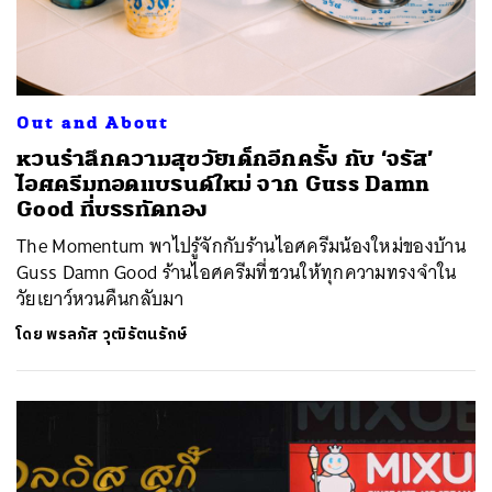
Out and About
หวนรำลึกความสุขวัยเด็กอีกครั้ง กับ ‘จรัส’
ไอศครีมทอดแบรนด์ใหม่ จาก Guss Damn
Good ที่บรรทัดทอง
The Momentum พาไปรู้จักกับร้านไอศครีมน้องใหม่ของบ้าน
Guss Damn Good ร้านไอศครีมที่ชวนให้ทุกความทรงจำใน
วัยเยาว์หวนคืนกลับมา
โดย
พรลภัส วุฒิรัตนรักษ์
ค้นหา
SHARE
TWEET
LINE
EMAIL