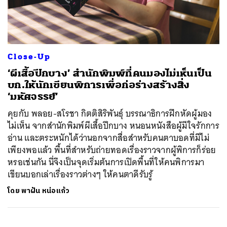
ค้นหา
Close-Up
SHARE
TWEET
LINE
EMAIL
‘ผีเสื้อปีกบาง’ สำนักพิมพ์ที่คนมองไม่เห็นเป็น
บก.ให้นักเขียนพิการเพื่อก่อร่างสร้างสิ่ง
‘มหัศจรรย์’
คุยกับ พลอย-สโรชา กิตติสิริพันธุ์ บรรณาธิการฝึกหัดผู้มอง
ไม่เห็น จากสำนักพิมพ์ผีเสื้อปีกบาง หนอนหนังสือผู้มีใจรักการ
อ่าน และตระหนักได้ว่านอกจากสื่อสำหรับคนตาบอดที่มีไม่
เพียงพอแล้ว พื้นที่สำหรับถ่ายทอดเรื่องราวจากผู้พิการก็ร่อย
หรอเช่นกัน นี่จึงเป็นจุดเริ่มต้นการเปิดพื้นที่ให้คนพิการมา
เขียนบอกเล่าเรื่องราวต่างๆ ให้คนตาดีรับรู้
โดย
พาฝัน หน่อแก้ว