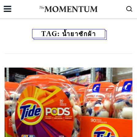
TAG:
น้ำยาซักผ้า