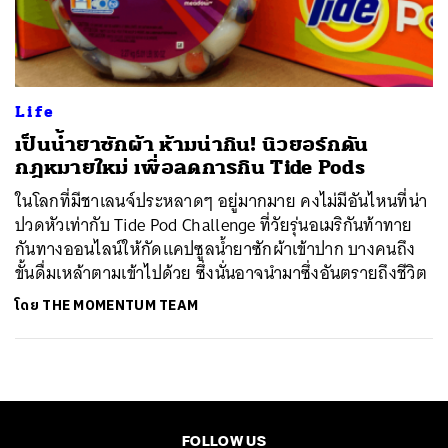
ค้นหา
SHARE
TWEET
LINE
EMAIL
Life
เป็นน้ำยาซักผ้า ห้ามน่ากิน! นิวยอร์กดัน
กฎหมายใหม่ เพื่อลดการกิน Tide Pods
ในโลกที่มีชาเลนจ์ประหลาดๆ อยู่มากมาย คงไม่มีอันไหนที่น่า
ปวดหัวเท่ากับ Tide Pod Challenge ที่วัยรุ่นอเมริกันท้าทาย
กันทางออนไลน์ให้กัดแคปซูลน้ำยาซักผ้าเข้าปาก บางคนถึง
ขั้นดื่มเหล้าตามเข้าไปด้วย ซึ่งนั่นอาจนำมาซึ่งอันตรายถึงชีวิต
โดย
THE MOMENTUM TEAM
FOLLOW US