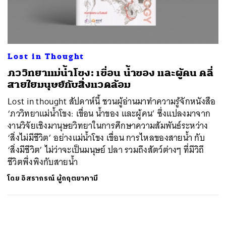
ค้นหา
SHARE
TWEET
LINE
EMAIL
Lost in Thought
ภววิทยาแม่น้ำโขง: เขื่อน น้ำของ และผู้คน คลี่
สายใยมนุษย์กับสิ่งแวดล้อม
Lost in thought สัปดาห์นี้ ชวนผู้อ่านมาทำความรู้จักหนังสือ
‘ภววิทยาแม่น้ำโขง: เขื่อน น้ำของ และผู้คน’ ซึ่งแปลงมาจาก
งานวิจัยเชิงมานุษยวิทยาในการศึกษาความสัมพันธ์ระหว่าง
‘สิ่งไม่มีชีวิต’ อย่างแม่น้ำโขง เขื่อน การไหลของสายน้ำ กับ
‘สิ่งมีชีวิต’ ไม่ว่าจะเป็นมนุษย์ ปลา รวมถึงสัตว์ต่างๆ ที่มีวิถี
ชีวิตพึ่งพิงกับสายน้ำ
โดย
อิสรากรณ์ ผู้กฤตยาคามี