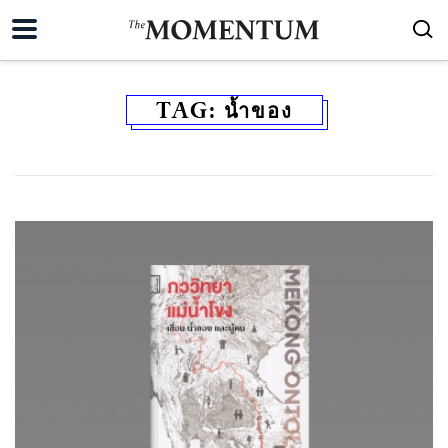
TAG:
น้ำของ