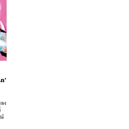
ุก’
นหา
SHARE
TWEET
LINE
EMAIL
พลง
่
ณ์