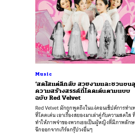
Music
‘สดใสแต่ลึกลับ สวยงามและชวนขนล
ความสร้างสรรค์ที่โดดเด่นตามแบบ
ค้
ฉบับ Red Velvet
Red Velvet มักถูกพูดถึงในแง่คอนเซ็ปต์การทำเ
ที่โดดเด่น เอาเรื่องสยองมาเล่าคู่กับความสดใส ที
ทำให้ภาพจำของพวกเธอเป็นผู้หญิงที่มีภาพลักษ
ฉีกออกจากเกิร์ลกรุ๊ปวงอื่นๆ