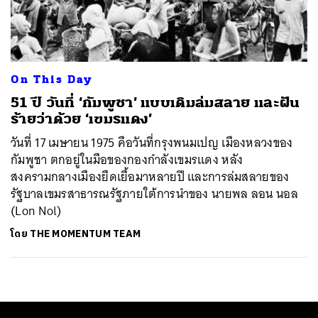
ค้นหา
SHARE
TWEET
LINE
EMAIL
On This Day
51 ปี วันที่ ‘กัมพูชา’ แบบเดิมล่มสลาย และฝัน
ร้ายว่าด้วย ‘เขมรแดง’
วันที่ 17 เมษายน 1975 คือวันที่กรุงพนมเปญ เมืองหลวงของ
กัมพูชา ตกอยู่ในมือของกองกำลังเขมรแดง หลัง
สงครามกลางเมืองยืดเยื้อมาหลายปี และการล่มสลายของ
รัฐบาลเขมรสาธารณรัฐภายใต้การนำของ นายพล ลอน นอล
(Lon Nol)
โดย
THE MOMENTUM TEAM