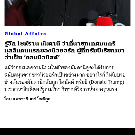
ค้นหา
SHARE
TWEET
LINE
EMAIL
Global Affairs
รู้จัก โซห์ราน มัมดานี ว่าที่นายกเทศมนตรี
มุสลิมคนแรกของนิวยอร์ก ผู้ที่ทรัมป์เรียกเขา
ว่าเป็น ‘คอมมิวนิสต์’
แม้ว่ากระแสความนิยมในตัวของมัมดานีดูจะได้รับการ
สนับสนุนจากชาวนิวยอร์กเป็นอย่างมาก อย่างไรก็ดีนโยบาย
ข้างต้นของมัมดานีกลับถูก โดนัลด์ ทรัมป์ (Donald Trump)
ประธานาธิบดีสหรัฐอเมริกา วิพากษ์วิจารณ์อย่างรุนแรง
โดย
แพรวารินทร์ โพพิทูล