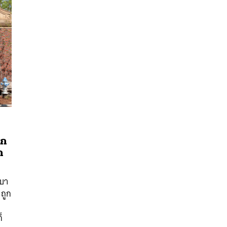
ูก
ก
นหา
SHARE
TWEET
LINE
EMAIL
ลบา
 ถูก
็