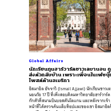
Global Affairs
นักเรียนทุนฮาร์วาร์ดชาวเลบานอน ถ
ส่งตัวกลับบ้าน เพราะเพื่อนในเฟซบุ๊
ค้
โพสต์ต้านอเมริกา
อิสมาอิล อัจจาวิ (Ismail Ajjawi) นักเรียนชาวเ
นอนวัย 17 ปี ที่เพิ่งสอบติดมหาวิทยาลัยฮาร์วาร์ด
กักตัวที่สนามบินบอสตันโลแกน และหลังจากเจ้า
หน้าที่ได้ตรวจค้นแล็บท็อปและของเขา อิสมาอิลก