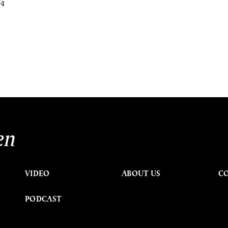
ัง
en
VIDEO
ABOUT US
C
PODCAST