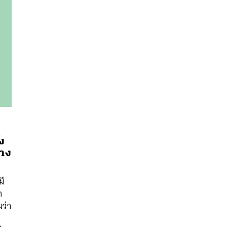
้ง
่าง
นหา
มี
SHARE
TWEET
LINE
EMAIL
า
มว่า
บ