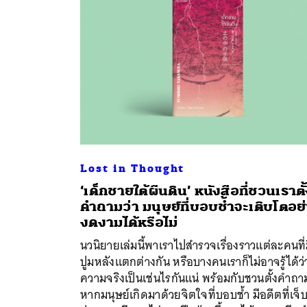
Lost in Thought
‘เด็กชายใต้ผืนดิน’ หนังสือที่ชวนเราตั
คำถามว่า มนุษย์ที่บอบช้ำจะเติบโตอย
งดงามได้หรือไม่
ค้
นวนิยายเล่มนี้พาเราไปสำรวจเรื่องราวแต่ละคนที่
ปูมหลังแตกต่างกัน หรือบางคนเราก็ไม่อาจรู้ได้ว่
ความจริงเป็นเช่นไรกันแน่ พร้อมกับชวนตั้งคำถา
หากมนุษย์เกิดมาด้วยจิตใจที่บอบช้ำ มีอดีตที่เจ็