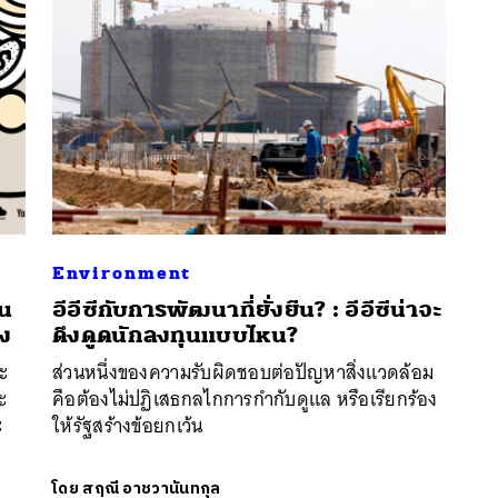
Environment
าน
อีอีซีกับการพัฒนาที่ยั่งยืน? : อีอีซีน่าจะ
นหา
าง
ดึงดูดนักลงทุนแบบไหน?
SHARE
TWEET
LINE
EMAIL
ะ
ส่วนหนึ่งของความรับผิดชอบต่อปัญหาสิ่งแวดล้อม
ะ
คือต้องไม่ปฏิเสธกลไกการกำกับดูแล หรือเรียกร้อง
ะ
ให้รัฐสร้างข้อยกเว้น
โดย
สฤณี อาชวานันทกุล