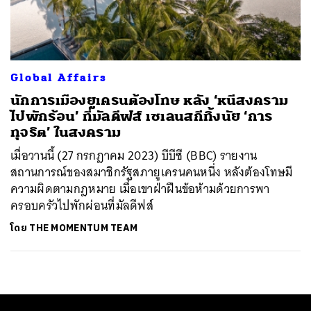
ค้นหา
SHARE
TWEET
LINE
EMAIL
Global Affairs
นักการเมืองยูเครนต้องโทษ หลัง ‘หนีสงคราม
ไปพักร้อน’ ที่มัลดีฟส์ เซเลนสกีทิ้งนัย ‘การ
ทุจริต’ ในสงคราม
เมื่อวานนี้ (27 กรกฎาคม 2023) บีบีซี (BBC) รายงาน
สถานการณ์ของสมาชิกรัฐสภายูเครนคนหนึ่ง หลังต้องโทษมี
ความผิดตามกฎหมาย เมื่อเขาฝ่าฝืนข้อห้ามด้วยการพา
ครอบครัวไปพักผ่อนที่มัลดีฟส์
โดย
THE MOMENTUM TEAM