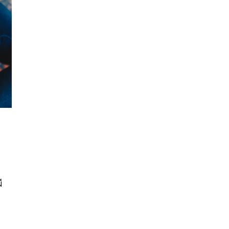
นหา
SHARE
TWEET
LINE
EMAIL
ี