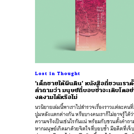
Lost in Thought
‘เด็กชายใต้ผืนดิน’ หนังสือที่ชวนเราตั
คำถามว่า มนุษย์ที่บอบช้ำจะเติบโตอย
งดงามได้หรือไม่
ค้
นวนิยายเล่มนี้พาเราไปสำรวจเรื่องราวแต่ละคนที่
ปูมหลังแตกต่างกัน หรือบางคนเราก็ไม่อาจรู้ได้ว่
ความจริงเป็นเช่นไรกันแน่ พร้อมกับชวนตั้งคำถา
หากมนุษย์เกิดมาด้วยจิตใจที่บอบช้ำ มีอดีตที่เจ็