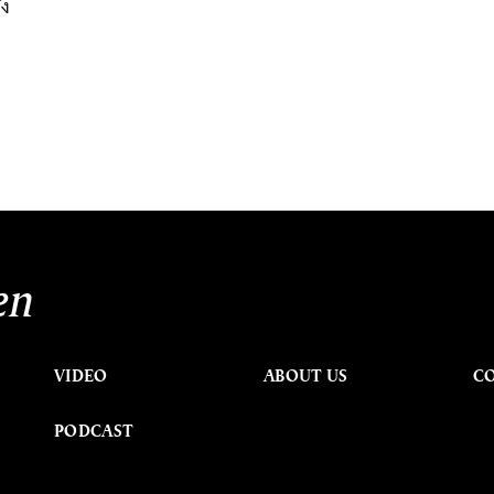
ัง
en
VIDEO
ABOUT US
C
PODCAST