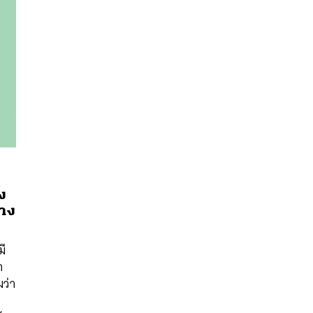
้ง
่าง
นหา
มี
SHARE
TWEET
LINE
EMAIL
า
มว่า
บ