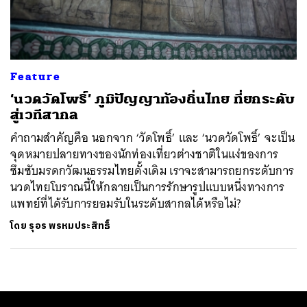
ค้นหา
SHARE
TWEET
LINE
EMAIL
Feature
‘นวดวัดโพธิ์’ ภูมิปัญญาท้องถิ่นไทย ที่ยกระดับ
สู่เวทีสากล
คำถามสำคัญคือ นอกจาก ‘วัดโพธิ์’ และ ‘นวดวัดโพธิ์’ จะเป็น
จุดหมายปลายทางของนักท่องเที่ยวต่างชาติในแง่ของการ
ซึมซับมรดกวัฒนธรรมไทยดั้งเดิม เราจะสามารถยกระดับการ
นวดไทยโบราณนี้ให้กลายเป็นการรักษารูปแบบหนึ่งทางการ
แพทย์ที่ได้รับการยอมรับในระดับสากลได้หรือไม่?
โดย
รุอร พรหมประสิทธิ์