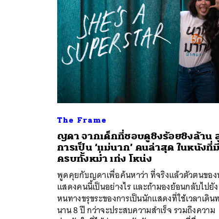
The Frame
ญดา จากเด็กที่ชอบดูชิงร้อยชิงล้าน สู
การเป็น ‘แม่นาก’ คนล่าสุด ในหนังที่ม
ค้
ครบทั้งหม่ำ เท่ง โหน่ง
พูดคุยกับญดาเพื่อค้นหาว่า ที่จริงแล้วตัวตนของ
แสดงคนนี้เป็นอย่างไร และถ้ามองย้อนกลับไปยัง
หนทางขรุขระของการเป็นนักแสดงที่ใช้เวลาเดิน
นาน 8 ปี กว่าจะประสบความสำเร็จ รวมถึงความ