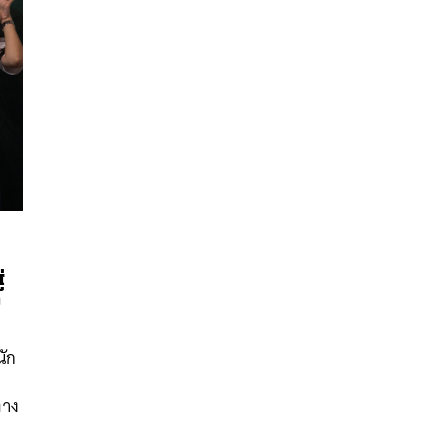
่
ี
นหา
SHARE
TWEET
LINE
EMAIL
นัก
ทาง