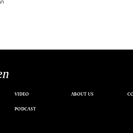
มา
en
VIDEO
ABOUT US
C
PODCAST