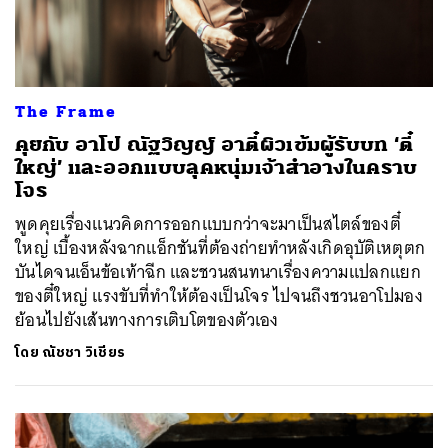
The Frame
คุยกับ อาโป ณัฐวิญญ์ อาตี๋ผิวเข้มผู้รับบท ‘ตี๋
ใหญ่’ และออกแบบลุคหนุ่มเจ้าสำอางในคราบ
โจร
พูดคุยเรื่องแนวคิดการออกแบบกว่าจะมาเป็นสไตล์ของตี๋
ใหญ่ เบื้องหลังฉากแอ็กชันที่ต้องถ่ายทำหลังเกิดอุบัติเหตุตก
บันไดจนเอ็นข้อเท้าฉีก และชวนสนทนาเรื่องความแปลกแยก
ของตี๋ใหญ่ แรงขับที่ทำให้ต้องเป็นโจร ไปจนถึงชวนอาโปมอง
ย้อนไปยังเส้นทางการเติบโตของตัวเอง
โดย
ณัชชา วิเชียร
ค้นหา
SHARE
TWEET
LINE
EMAIL