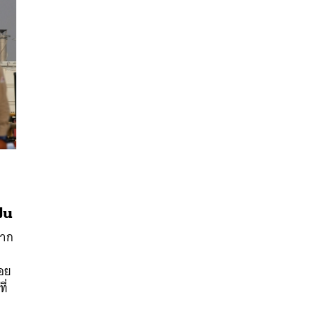
ฝัน
นหา
มาก
SHARE
TWEET
LINE
EMAIL
ถอย
ี่