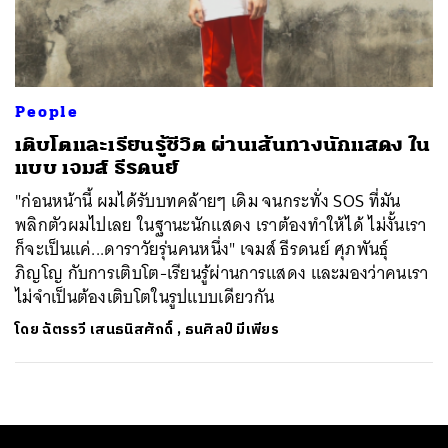
ค้นหา
SHARE
TWEET
LINE
EMAIL
People
เติบโตและเรียนรู้ชีวิต ผ่านเส้นทางนักแสดง ใน
แบบ เจมส์ ธีรดนย์
"ก่อนหน้านี้ ผมได้รับบทคล้ายๆ เดิม จนกระทั่ง SOS ที่มัน
พลิกตัวผมไปเลย ในฐานะนักแสดง เราต้องทำให้ได้ ไม่งั้นเรา
ก็จะเป็นแค่...ดาราวัยรุ่นคนหนึ่ง" เจมส์ ธีรดนย์ ศุภพันธุ์
ภิญโญ กับการเติบโต-เรียนรู้ผ่านการแสดง และมองว่าคนเรา
ไม่จำเป็นต้องเติบโตในรูปแบบเดียวกัน
โดย
ฉัตรรวี เสนธนิสศักดิ์
,
ธนศิลป์ มีเพียร