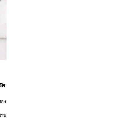
มัย
นหา
มอง
SHARE
TWEET
LINE
EMAIL
งบาน