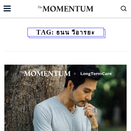
TAG:
ธนน วีอารยะ