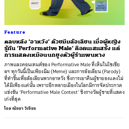
ค้นหา
Feature
SHARE
TWEET
LINE
EMAIL
ตลบหลัง ‘อาหวัง’ ด้วยมีมล้อเลียน เมื่อผู้หญิง
รู้ทัน ‘Performative Male’ คือคนเสแสร้ง แค่
การแสดงเหมือนนกยูงตัวผู้รำแพนหาง
ภาพและคอนเทนต์ของ Performative Male ที่เห็นในโซเชีย
ลฯ ทุกวันนี้เป็นเพียงมีม (Meme) และการล้อเลียน (Parody)
ที่ทำขึ้นเพื่อล้อเลียนพวกอาหวัง ซึ่งการเอาคืนผู้ชายธงแดงไม่
ได้มีเพียงแค่นั้น เพราะอีกหลายเมืองในโลกมีการจัดประกวด
แข่งขัน ‘Performative Male Contest’ ชิงรางวัลผู้ชายที่แสดง
เก่งที่สุด
โดย
ณัชชา วิเชียร