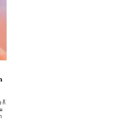
า
นหา
SHARE
TWEET
LINE
EMAIL
 ก็
ัน
า