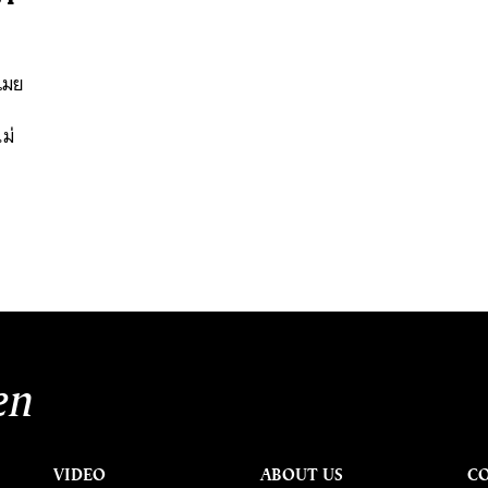
ก
เมย
อ
ม่
นหา
SHARE
TWEET
LINE
EMAIL
en
VIDEO
ABOUT US
C