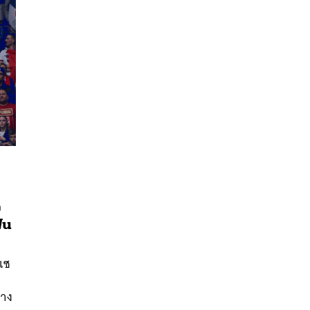
O
ฟน
นหา
SHARE
TWEET
LINE
EMAIL
เซ
บาง