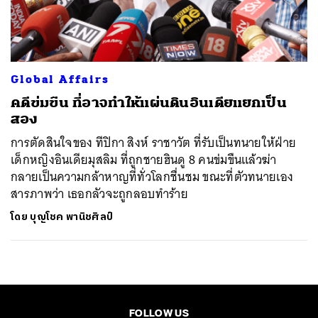
ค้นหา
SHARE
TWEET
LINE
EMAIL
Global Affairs
คดีข่มขืน ที่อาจทำให้แผ่นดินอินเดียแยกเป็น
สอง
การตัดสินใจของ ทีปิกา สิงห์ ราชาวัต ที่รับเป็นทนายให้ฝ่าย
เด็กหญิงอินเดียมุสลิม ที่ถูกชายฮินดู 8 คนข่มขืนแล้วฆ่า
กลายเป็นความกล้าหาญที่ทั่วโลกชื่นชม ขณะที่ตัวทนายเอง
สารภาพว่า เธอกลัวจะถูกลอบทำร้าย
โดย
บุญโชค พานิชศิลป์
FOLLOW US