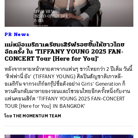
PR News
แม่หมีอเมริกาเตรียมเสิร์ฟรอยยิ้มให้ชาวไทย
อีกครั้ง ใน ‘TIFFANY YOUNG 2025 FAN-
CONCERT Tour [Here for You]’
หลังจากหายหน้าหายตาจากแฟนๆ ชาวไทยกว่า 2 ปีเต็ม วันนี้
‘ทิฟฟานี่ ยัง’ (TIFFANY YOUNG) ศิลปินสัญชาติเกาหลี-
อเมริกัน จากวงเกิร์ลกรุ๊ปชื่อดังอย่าง Girls’ Generation ก็
หวนคืนกลับมาหายองวอนและโซวอนไทยอีกครั้งหนึ่งกับงาน
แฟนคอนเสิร์ต ‘TIFFANY YOUNG 2025 FAN-CONCERT
TOUR [Here for You] IN BANGKOK’
ค้นหา
โดย
THE MOMENTUM TEAM
SHARE
TWEET
LINE
EMAIL