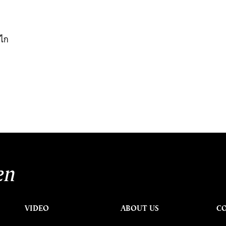
&
ลไก
en
VIDEO
ABOUT US
C