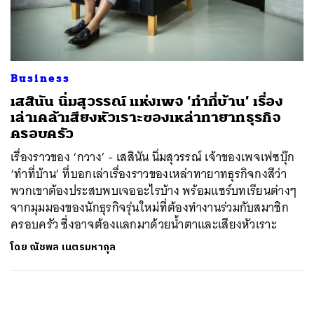
ค้นหา
SHARE
TWEET
LINE
EMAIL
Business
เสสินัน นิ่มสุวรรณ์ แห่งเพจ ‘ทำที่บ้าน’ เรื่อง
เล่าเคล้าเสียงหัวเราะของเหล่าทายาทธุรกิจ
ครอบครัว
เรื่องราวของ ‘กวาง’ - เสสินัน นิ่มสุวรรณ์ เจ้าของเพจเฟซบุ๊ก
‘ทำที่บ้าน’ ที่บอกเล่าเรื่องราวของเหล่าทายาทธุรกิจกงสีว่า
พวกเขาต้องประสบพบเจออะไรบ้าง พร้อมแชร์บทเรียนต่างๆ
จากมุมมองของนักธุรกิจรุ่นใหม่ที่ต้องทำงานร่วมกับสมาชิก
ครอบครัว ซึ่งอาจต้องแลกมาด้วยน้ำตาและเสียงหัวเราะ
โดย
ณัชพล เนตรมหากุล