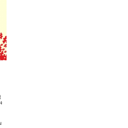
ู
นหา
รง
SHARE
TWEET
LINE
EMAIL
น
ม