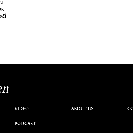
ใน
ียง
ลมี
en
VIDEO
ABOUT US
C
PODCAST