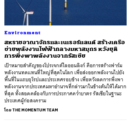
ค้นหา
Environment
SHARE
TWEET
LINE
EMAIL
สหราชอาณาจักรและเนเธอร์แลนด์ สร้างเครือ
ข่ายพลังงานไฟฟ้ากลางมหาสมุทร หวังยุติ
การพึ่งพาพลังงานจากรัสเซีย
เป้าหมายสำคัญของโปรเจกต์ไลออนลิงก์ คือการสร้างฟาร์ม
พลังงานทดแทนที่ใหญ่ที่สุดในโลก เพื่อส่งออกพลังงานไปยัง
พื้นที่ในแถบยุโรปและประเทศรอบข้าง เพื่อหวังลดการพึ่งพา
พลังงานจากประเทศมหาอำนาจที่กล่าวมาในข้างต้นให้ได้มาก
ที่สุด ทั้งสอดคล้องกับการประกาศคว่ำบาตร รัสเซียในฐานะ
ประเทศผู้ก่อสงคราม
โดย
THE MOMENTUM TEAM